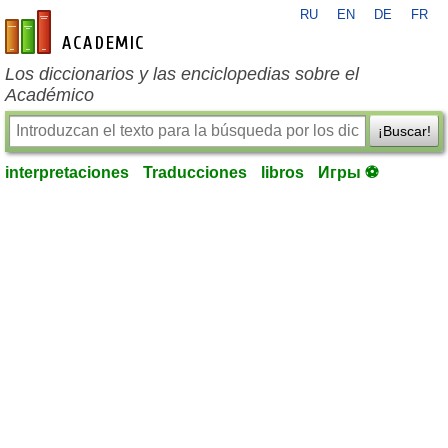
RU
EN
DE
FR
es-academic.com
Los diccionarios y las enciclopedias sobre el
Académico
¡Buscar!
interpretaciones
Traducciones
libros
Игры ⚽